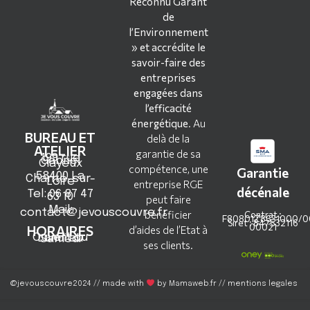
Reconnu Garant
de
l’Environnement
» et accrédite le
savoir-faire des
entreprises
engagées dans
l’efficacité
énergétique
. Au
BUREAU ET
delà de la
ATELIER
garantie de sa
199 rue
Gabriel
Clayeux
compétence, une
Garantie
58400 La
Charité-sur-
Loire
entreprise RGE
décénale
Tel: 06 87 47
63 10
peut faire
Mail:
contact@jevouscouvre.fr
bénéficier
Contrat :
F80801Z8631000/00
Siret : 847532116
00021
HORAIRES
d’aides de l’Etat à
Ouvert du Lundi au Samedi
ses clients.
@jevouscouvre2024 // made with
by
Mamaweb.fr
//
mentions legales